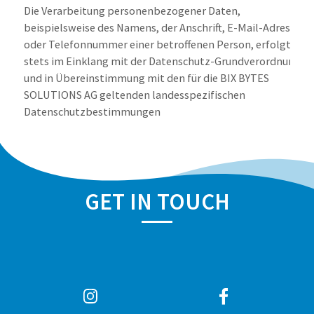
Die Verarbeitung personenbezogener Daten,
beispielsweise des Namens, der Anschrift, E-Mail-Adresse
oder Telefonnummer einer betroffenen Person, erfolgt
stets im Einklang mit der Datenschutz-Grundverordnung
und in Übereinstimmung mit den für die BIX BYTES
SOLUTIONS AG geltenden landesspezifischen
Datenschutzbestimmungen
Mittels dieser Datenschutzerklärung werden betroffene
Personen über die ihnen zustehenden Rechte aufgeklärt.
GET IN TOUCH
Die BIX BYTES SOLUTIONS AG hat als für die Verarbeitung
Verantwortlicher zahlreiche technische und
organi¬satorische Massnahmen umgesetzt, um einen
möglichst lückenlosen Schutz der über diese
Internetseite verarbeiteten personenbezogenen Daten
sicherzustellen.